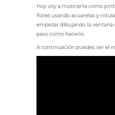
Hoy voy a mostrarte como pint
flores usando acuarelas y rotul
empezar dibujando la ventana co
paso como hacerlo.
A continuación puedes ver el r