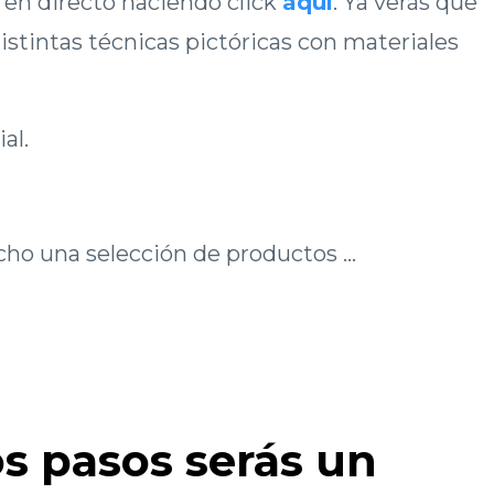
 en directo haciendo click
aquí
. Ya verás que
stintas técnicas pictóricas con materiales
al.
cho una selección de productos ...
s pasos serás un